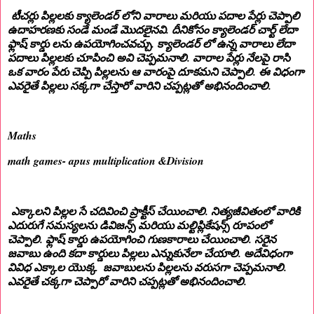
టీచర్లు పిల్లలకు క్యాలెండర్ లోని వారాలు మరియు పదాల పేర్లు చెప్పాలి
ఉదాహరణకు సండే మండే మొదలైనవి. దీనికోసం క్యాలెండర్ చార్ట్ లేదా
ఫ్లాష్ కార్డు లను ఉపయోగించవచ్చు. క్యాలెండర్ లో ఉన్న వారాలు లేదా
పదాలు పిల్లలకు చూపించి అవి చెప్పమనాలి. వారాల పేర్లు నేలపై రాసి
ఒక వారం పేరు చెప్పి పిల్లలను ఆ వారంపై దూకమని చెప్పాలి. ఈ విధంగా
ఎవరైతే పిల్లలు సక్కగా చేస్తారో వారిని చప్పట్లతో అభినందించాలి.
Maths
math games- apus multiplication &Division
ఎక్కాలని పిల్లల సే చదివించి ప్రాక్టీస్ చేయించాలి. నిత్యజీవితంలో వారికి
ఎదురుగే సమస్యలను డివిజన్స్ మరియు మల్టిప్లికేషన్స్ రూపంలో
చెప్పాలి. ఫ్లాష్ కార్డు ఉపయోగించి గుణకారాలు చేయించాలి. సరైన
జవాబు ఉంది కదా కార్డులు పిల్లలు ఎన్నుకునేలా చేయాలి. అదేవిధంగా
వివిధ ఎక్కాల యొక్క జవాబులను పిల్లలను వరుసగా చెప్పమనాలి.
ఎవరైతే చక్కగా చెప్పారో వారిని చప్పట్లతో అభినందించాలి.