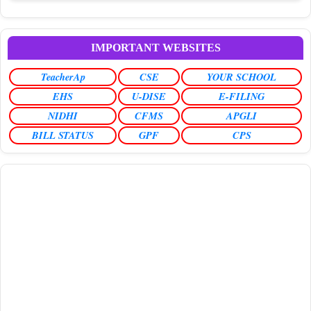
IMPORTANT WEBSITES
TeacherAp
CSE
YOUR SCHOOL
EHS
U-DISE
E-FILING
NIDHI
CFMS
APGLI
BILL STATUS
GPF
CPS