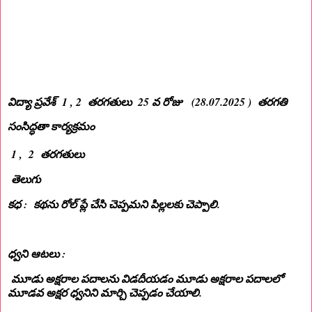
విద్యా ప్రవేశ్ 1 , 2 తరగతులు 25 వ రోజు (28.07.2025 ) తరగతి
సంసిద్ధతా కార్యక్రమం
1 , 2 తరగతులు
తెలుగు
కధ : కథను రోల్ ప్లే చేసి చెప్పమని పిల్లలకు చెప్పాలి.
ధ్వని ఆటలు :
మూడు అక్షరాల పదాలను విడదీయడం మూడు అక్షరాల పదాలలో
మూడవ అక్షర ధ్వనిని మార్చి చెప్పడం చేయాలి.