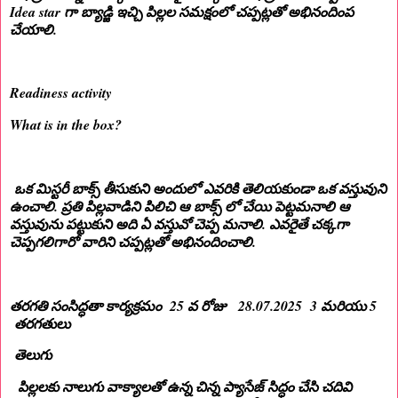
Idea star గా బ్యాడ్జి ఇచ్చి పిల్లల సమక్షంలో చప్పట్లతో అభినందింప
చేయాలి.
Readiness activity
What is in the box?
ఒక మిస్టరీ బాక్స్ తీసుకుని అందులో ఎవరికి తెలియకుండా ఒక వస్తువుని
ఉంచాలి. ప్రతి పిల్లవాడిని పిలిచి ఆ బాక్స్ లో చేయి పెట్టమనాలి ఆ
వస్తువును పట్టుకుని అది ఏ వస్తువో చెప్ప మనాలి. ఎవరైతే చక్కగా
చెప్పగలిగారో వారిని చప్పట్లతో అభినందించాలి.
తరగతి సంసిద్ధతా కార్యక్రమం 25 వ రోజు 28.07.2025 3 మరియు 5
తరగతులు
తెలుగు
పిల్లలకు నాలుగు వాక్యాలతో ఉన్న చిన్న ప్యాసేజ్ సిద్ధం చేసి చదివి