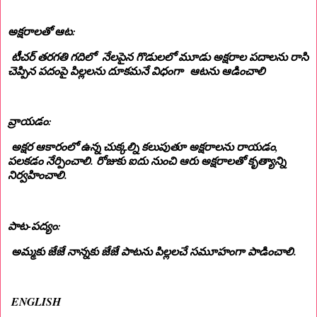
అక్షరాలతో ఆట:
టీచర్ తరగతి గదిలో నేలపైన గొడులలో మూడు అక్షరాల పదాలను రాసి
చెప్పిన పదంపై పిల్లలను దూకమనే విధంగా ఆటను ఆడించాలి
వ్రాయడం:
అక్షర ఆకారంలో ఉన్న చుక్కల్ని కలుపుతూ అక్షరాలను రాయడం,
పలకడం నేర్పించాలి. రోజుకు ఐదు నుంచి ఆరు అక్షరాలతో కృత్యాన్ని
నిర్వహించాలి.
పాట-పద్యం:
అమ్మకు జేజే నాన్నకు జేజే పాటను పిల్లలచే సమూహంగా పాడించాలి.
ENGLISH