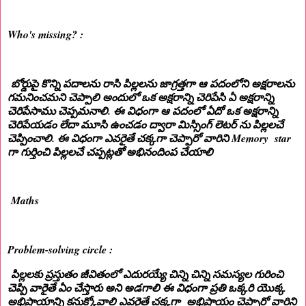
Who's missing? :
బోర్డుపై కొన్ని పదాలను రాసి పిల్లలను జాగ్రత్తగా ఆ పదంలోని అక్షరాలను
గమనించమని చెప్పాలి అందులో ఒక అక్షరాన్ని చెరిపేసి ఏ అక్షరాన్ని
చెరిపేసాము చెప్పమనాలి. ఈ విధంగా ఆ పదంలో ఏదో ఒక అక్షరాన్ని
చెరిపేయడం లేదా మూసి ఉంచడం ద్వారా మిస్సింగ్ లెటర్ ను పిల్లలచే
చెప్పించాలి. ఈ విధంగా ఎవరైతే చక్కగా చెప్పారో వారిని Memory star
గా గుర్తించి పిల్లలచే చప్పట్లతో అభినందింప చేయాలి
Maths
Problem-solving circle :
పిల్లలకు ప్రస్తుతం జీవితంలో ఎదురయ్యే చిన్ని చిన్ని సమస్యల గురించి
చెప్పి వారైతే ఏం చేస్తారు అని అడగాలి ఈ విధంగా ప్రతి ఒక్కరి యొక్క
అభిప్రాయాన్ని కనుక్కోవాలి ఎవరైతే చక్కగా అభిప్రాయం చెప్పారో వారిని