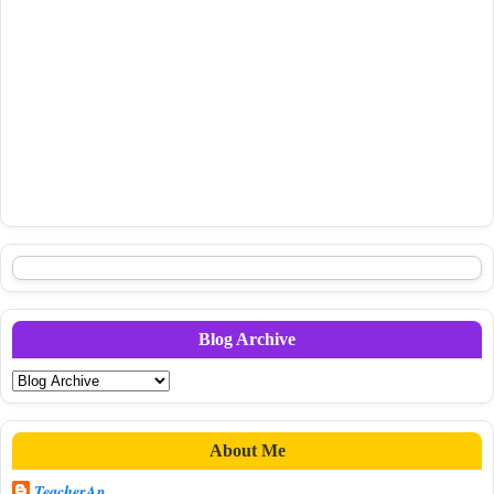
Blog Archive
About Me
TeacherAp