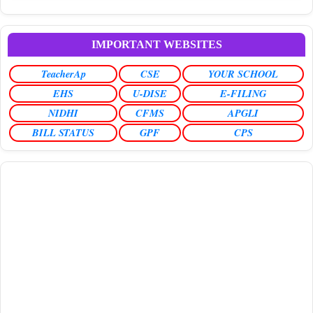
IMPORTANT WEBSITES
TeacherAp
CSE
YOUR SCHOOL
EHS
U-DISE
E-FILING
NIDHI
CFMS
APGLI
BILL STATUS
GPF
CPS