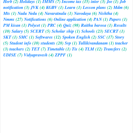
Herb
(2)
Holidays
(1)
IMMS
(7)
Income tax
(15)
inter
(3)
Jee
(1)
Job
notification
(3)
JVK
(4)
KGBV
(1)
Learn
(1)
Lesson plans
(2)
Mdm
(6)
Mts
(1)
Nadu Nedu
(4)
Navaratnalu
(1)
Navodaya
(6)
Nishtha
(4)
Nmms
(27)
Notifications
(6)
Online application
(4)
PAN
(1)
Papers
(1)
PM kisan
(1)
Polycet
(1)
PRC
(4)
Quiz
(98)
Raithu barosa
(1)
Results
(10)
Salary
(5)
SCERT
(5)
Scholar ship
(1)
Schools
(23)
SECRT
(1)
SKT
(1)
SMC
(1)
Softwares
(12)
Spoken English
(2)
SSC
(17)
Story
(5)
Student info
(10)
students
(28)
Svp
(1)
Tallikivandanam
(1)
teacher
(3)
teachers
(2)
TET
(7)
Timetable
(1)
Tis
(4)
TLM
(12)
Transfers
(2)
UDISE
(7)
Vidyapravesh
(4)
ZPPF
(1)