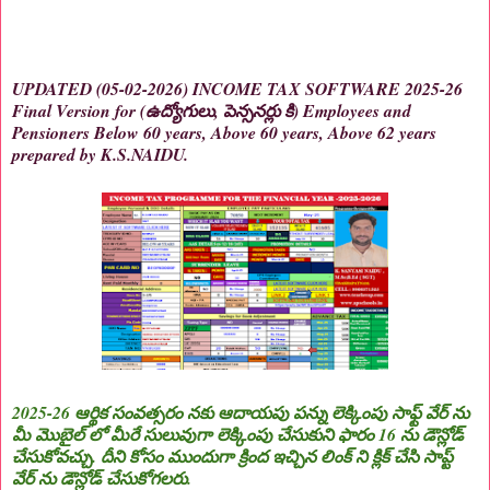
UPDATED (05-02-2026) INCOME TAX SOFTWARE 2025-26
Final Version for (ఉద్యోగులు, పెన్సనర్లు కి) Employees and
Pensioners Below 60 years, Above 60 years, Above 62 years
prepared by K.S.NAIDU.
2025-26 ఆర్థిక సంవత్సరం నకు ఆదాయపు పన్ను లెక్కింపు సాఫ్ట్ వేర్ ను
మీ మొబైల్ లో మీరే సులువుగా లెక్కింపు చేసుకుని ఫారం 16 ను డౌన్లోడ్
చేసుకోవచ్చు. దీని కోసం ముందుగా క్రింద ఇచ్చిన లింక్ ని క్లిక్ చేసి సాప్ట్
వేర్ ను డౌన్లోడ్ చేసుకోగలరు.