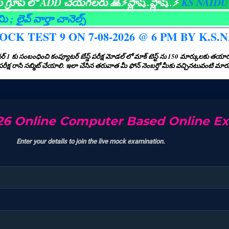
్ లో ADD చేయగలరు 🙏⚡ప్లాష్..ప్లాష్..⚡
KS NAIDU ONLINE
వార్తా చానెల్స్
K TEST 9 ON 7-08-2026 @ 6 PM BY K.S.
ంబంధించి కంప్యూటర్ బేస్డ్ పరీక్ష మోడల్ లో మాక్ టెస్ట్ ను 150 మార్కులకు తయారు చే
ో పరీక్ష రాసి సబ్మిట్ చేయాలి. ఇలా చేసిన తరువాత మీ ఫోన్ నెంబర్తో మీకు వచ్చినటువంటి మ
26 Online Computer Based Online E
Enter your details to join the live mock examination.