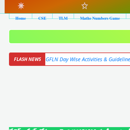
Home
CSE
TLM
Maths Numbers Game
📑 GFLN Day Wise Activities & Guidelines for Teachers
FLASH NEWS