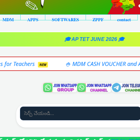
MDM
APPS
SOFTWARES
ZPPF
contact
🎓 AP TET JUNE 2026 🎓
🍚 MDM CASH VOUCHER and AYA DUTY CERTIFI
NEW