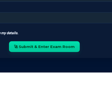
 my details.
🚀 Submit & Enter Exam Room