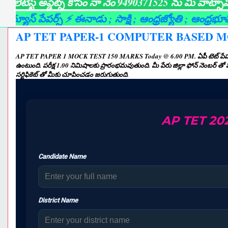
ట్ అప్డేట్స్ కోసం నా నెం 9490371525 ను మీ వాట్సాప్ గ్రూప
 పేపర్స్ ⚡ ఈనాడు
; సాక్షి
; ఆంధ్రజ్యోతి
; ఆంధ్రభూమి
; లైవ్ 
AP TET PAPER-1 COMPUTER BASED MOC
AP TET PAPER 1 MOCK TEST 150 MARKS Today @ 6.00 PM. ఏపీ టెట్ పేపర్ 1 కు స
ఉంటుంది. పరీక్ష 1.00 నిమిషాలకు ప్రారంభమవుతుంది. మీ పేరు జిల్లా ఫోన్ నెంబర్ త
సర్టిఫికెట్ తో మీకు చూపించడం జరుగుతుంది.
AP TET 20
Candidate Name
District Name