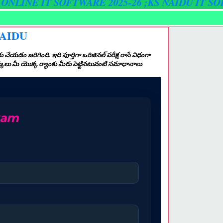
 IT SOFTWARE 2025-26 ;
KS NAIDU IT SOFTWARE 
NAIDU
యడం జరిగింది. ఇది పూర్తిగా ఒరిజినల్ పరీక్ష రాసే విధంగా
ార్కులు మీ యొక్క ర్యాంకు మీరు పెట్టినటువంటి సమాధానాలు
xam