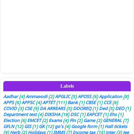
Labels
Aadhar
(4)
Ammavodi
(2)
APGLIC
(5)
APOSS
(6)
Application
(8)
APPS
(6)
APPSC
(4)
APTET
(111)
Bank
(1)
CBSE
(1)
CCE
(6)
COVID
(3)
CSE
(9)
DA ARREARS
(5)
DDOREQ
(1)
Ded
(5)
DEO
(1)
Department test
(4)
DIKSHA
(18)
DSC
(1)
EAPCET
(1)
Ehs
(1)
Election
(6)
EMCET
(2)
Exams
(4)
Fln
(2)
Game
(2)
GENERAL
(7)
GFLN
(12)
GIS
(1)
GK
(12)
go's
(4)
Google form
(1)
Hall tickets
(9)
Herb
(2)
Holidays
(1)
IMMS
(7)
Income tax
(15)
inter
(3)
Jee