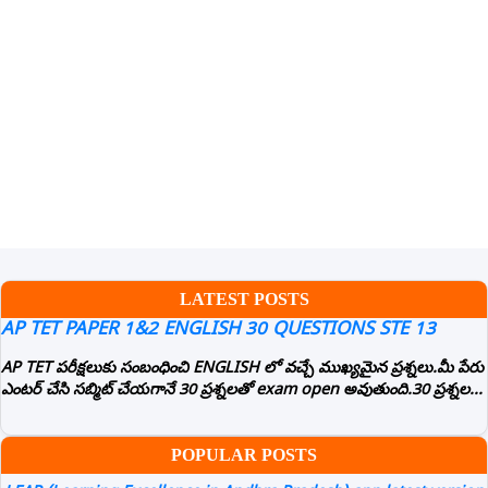
LATEST POSTS
AP TET PAPER 1&2 ENGLISH 30 QUESTIONS STE 13
AP TET పరీక్షలుకు సంబంధించి ENGLISH లో వచ్చే ముఖ్యమైన ప్రశ్నలు.మీ పేరు
ఎంటర్ చేసి సబ్మిట్ చేయగానే 30 ప్రశ్నలతో exam open అవుతుంది.30 ప్రశ్నల...
POPULAR POSTS