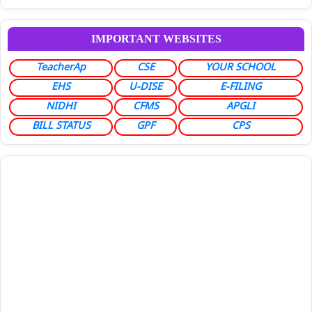
IMPORTANT WEBSITES
TeacherAp
CSE
YOUR SCHOOL
EHS
U-DISE
E-FILING
NIDHI
CFMS
APGLI
BILL STATUS
GPF
CPS