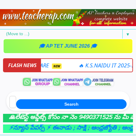
▼
🎓 AP TET JUNE 2026 🎓
5-26 SOFTWARE
🔥 K.S.NAIDU IT 2025-26 ON
FLASH NEWS
NEW
Search
లేటెస్ట్ అప్డేట్స్ కోసం నా నెం 9490371525 ను మీ వాట్సా
⚡న్యూస్ పేపర్స్ ⚡ ఈనాడు
; సాక్షి
; ఆంధ్రజ్యోతి
; ఆంధ్రభూమ