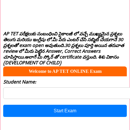
AP TET పరీక్షలుకు సంబంధించి సైకాలజీ లో వచ్చే ముఖ్యమైన ప్రశ్నలు
తెలుగు మరియు ఇంగ్లీషు లో.మీ పేరు ఎంటర్ చేసి సబ్మిట్ చేయగానే 30
ప్రశ్నలతో exam open అవుతుంది.30 ప్రశ్నలు పూర్తి అయిన తరువాత
review లో మీరు పెట్టిన Answer, Correct Answers
చూపిస్తాయి.అలాగే మీ స్కోర్ తో certificate వస్తుంది. శిశు వికాసం
(DEVELOPMENT OF CHILD)
Welcome to AP TET ONLINE Exam
Student Name:
Start Exam