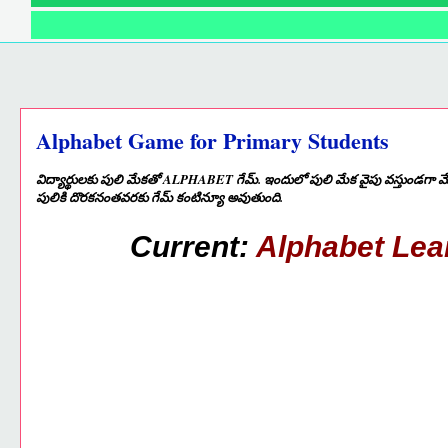
Alphabet Game for Primary Students
విద్యార్థులకు పులి మేకతో ALPHABET గేమ్. ఇందులో పులి మేక వైపు వస్తుండగా మేక
పులికి దొరకనంతవరకు గేమ్ కంటిన్యూ అవుతుంది.
Current:
Alphabet Lea