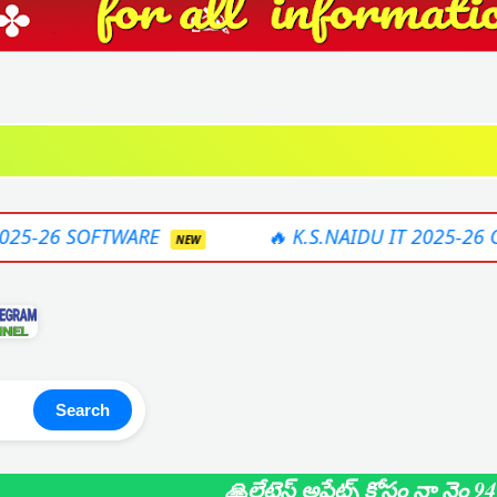
E
🔥 K.S.NAIDU IT 2025-26 ONLINE SOFTWAR
NEW
Search
🙏లేటెస్ట్ అప్డేట్స్ కోసం నా నెం 9490371