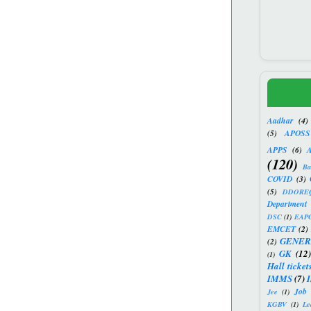
Aadhar
(4)
(5)
APOSS
APPS
(6)
(120)
Ba
COVID
(3)
(5)
DDORE
Department 
DSC
(1)
EAP
EMCET
(2)
GENER
(2)
GK
(12)
(1)
Hall ticket
IMMS
(7)
Job 
Jee
(1)
KGBV
(1)
Le