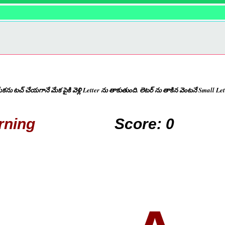
ను టచ్ చేయగానే మేక పైకి వెళ్లి Letter ను తాకుతుంది. లెటర్ ను తాకిన వెంటనే Small L
rning
Score:
0