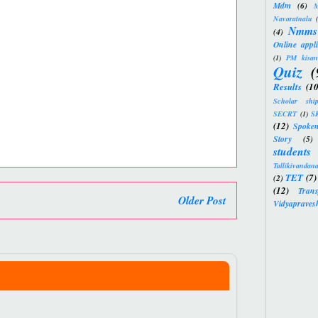
Mdm
(6)
M
Navaratnalu
Nmms
(4)
Online appli
(1)
PM kisan
Quiz
(
Results
(10
Scholar shi
SECRT
(1)
S
(12)
Spoke
Story
(5)
students
Tallikivandan
TET
(7)
(2)
(12)
Trans
Older Post
Vidyapraves