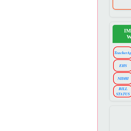
I
W
TeacherA
EHS
NIDHI
BILL
STATUS