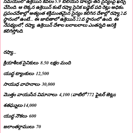
సమయంలో ఉక్రెయిన్ కేవలం 5.9 బిలియన్ డాలర్లు తన సైన్యంపై ఖర్చు
చేసింది. ఆ లెక్కన ఉక్రెయిన్ కంటే రష్యా సైనిక బడ్జెట్ పది రెట్లు అధికం.
ప్రపంచదేశాల్లో అత్యంత శక్తిమంతమైన సైన్యం కలిగిన దేశాల్లో రష్యా 2వ
స్థానంలో ఉంటే... ఈ జాబితాలో ఉక్రెయిన్ 22వ స్థానంలో ఉంది. ఈ
నేపథ్యంలో, రష్యా, ఉక్రెయిన్ దేశాల బలాబలాలు ఎంతన్నది ఆసక్తి
కలిగిస్తోంది.
రష్యా...
క్రియాశీలక సైనికులు- 8.50 లక్షల మంది
యుద్ధ ట్యాంకులు- 12,500
సాయుధ వాహనాలు- 30,000
మొత్తం వాయుసేన విమానాలు- 4,100 (వాటిలో 772 ఫైటర్ జెట్లు)
శతఘ్నులు-14,000
యుద్ధ నౌకలు- 600
జలాంతర్గాములు- 70