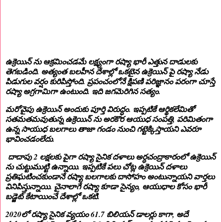
ఉక్రెయిన్ ను ఆక్రమించడమే లక్ష్యంగా రష్యా భారీ ఎత్తున దాడులకు
తెగబడింది. అత్యంత బలహీన దేశాల్లో ఒకటైన ఉక్రెయిన్ పై రష్యా నేడు
పిడుగుల వర్షం కురిపిస్తోంది. ప్రపంచంలోనే క్షిపణి పరిజ్ఞానం పరంగా చూస్తే
రష్యా అగ్రగామిగా ఉంటుంది. ఇది జగమెరిగిన సత్యం.
మరోవైపు ఉక్రెయిన్ అందుకు పూర్తి విరుద్ధం. ఇప్పటికే ఆర్థికలేమితో
సతమతమవుతున్న ఉక్రెయిన్ ను అరకొర ఆయుధ సంపత్తి, పరిమితంగా
ఉన్న సాయుధ బలగాలు తాజా గండం నుంచి గట్టెక్కిస్తాయని ఎవరూ
భావించడంలేదు.
దాదాపు 2 లక్షలకు పైగా రష్యా సైనిక దళాలు అర్ధచంద్రాకారంలో ఉక్రెయిన్
ను చుట్టుముట్టి ఉన్నాయి. ఇప్పటికే పలు చోట్ల ఉక్రెయిన్ దళాలు
ప్రతిఘటించకుండానే రష్యా బలగాలకు దాసోహం అంటున్నాయని వార్తలు
వినిపిస్తున్నాయి. చైనాలాగే రష్యా కూడా సైన్యం, ఆయుధాల కోసం భారీ
బడ్జెట్ కేటాయించే దేశాల్లో ఒకటి.
2020లో రష్యా సైనిక వ్యయం 61.7 బిలియన్ డాలర్లు కాగా, అదే