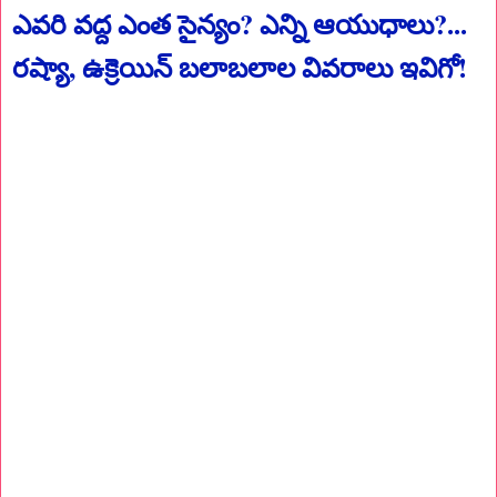
ఎవరి వద్ద ఎంత సైన్యం? ఎన్ని ఆయుధాలు?...
రష్యా, ఉక్రెయిన్ బలాబలాల వివరాలు ఇవిగో!