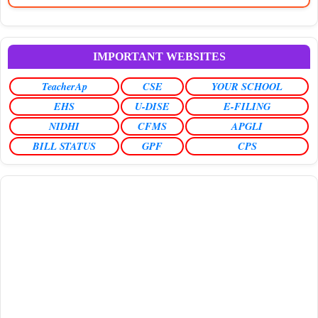
IMPORTANT WEBSITES
TeacherAp
CSE
YOUR SCHOOL
EHS
U-DISE
E-FILING
NIDHI
CFMS
APGLI
BILL STATUS
GPF
CPS