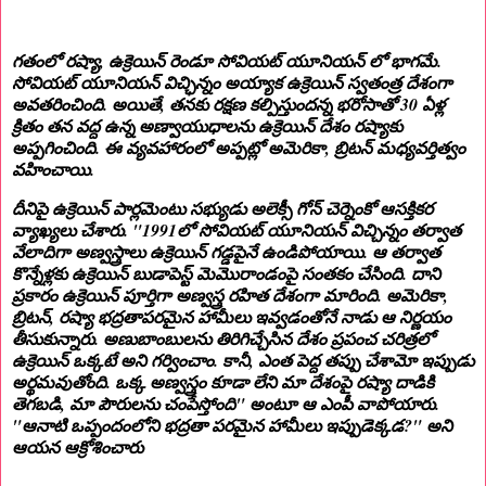
గతంలో రష్యా, ఉక్రెయిన్ రెండూ సోవియట్ యూనియన్ లో భాగమే.
సోవియట్ యూనియన్ విచ్ఛిన్నం అయ్యాక ఉక్రెయిన్ స్వతంత్ర దేశంగా
అవతరించింది. అయితే, తనకు రక్షణ కల్పిస్తుందన్న భరోసాతో 30 ఏళ్ల
క్రితం తన వద్ద ఉన్న అణ్వాయుధాలను ఉక్రెయిన్ దేశం రష్యాకు
అప్పగించింది. ఈ వ్యవహారంలో అప్పట్లో అమెరికా, బ్రిటన్ మధ్యవర్తిత్వం
వహించాయి.
దీనిపై ఉక్రెయిన్ పార్లమెంటు సభ్యుడు అలెక్సీ గోన్ చెర్నెంకో ఆసక్తికర
వ్యాఖ్యలు చేశారు. "1991లో సోవియట్ యూనియన్ విచ్చిన్నం తర్వాత
వేలాదిగా అణ్వస్త్రాలు ఉక్రెయిన్ గడ్డపైనే ఉండిపోయాయి. ఆ తర్వాత
కొన్నేళ్లకు ఉక్రెయిన్ బుడాపెస్ట్ మెమొరాండంపై సంతకం చేసింది. దాని
ప్రకారం ఉక్రెయిన్ పూర్తిగా అణ్వస్త్ర రహిత దేశంగా మారింది. అమెరికా,
బ్రిటన్, రష్యా భద్రతాపరమైన హామీలు ఇవ్వడంతోనే నాడు ఆ నిర్ణయం
తీసుకున్నారు. అణుబాంబులను తిరిగిచ్చేసిన దేశం ప్రపంచ చరిత్రలో
ఉక్రెయిన్ ఒక్కటే అని గర్వించాం. కానీ, ఎంత పెద్ద తప్పు చేశామో ఇప్పుడు
అర్థమవుతోంది. ఒక్క అణ్వస్త్రం కూడా లేని మా దేశంపై రష్యా దాడికి
తెగబడి, మా పౌరులను చంపేస్తోంది" అంటూ ఆ ఎంపీ వాపోయారు.
"ఆనాటి ఒప్పందంలోని భద్రతా పరమైన హామీలు ఇప్పుడెక్కడ?" అని
ఆయన ఆక్రోశించారు