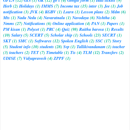
GFLN
(12)
GIS
(1)
GK
(12)
go's
(4)
Google form
(1)
Hall tickets
(9)
Herb
(2)
Holidays
(1)
IMMS
(7)
Income tax
(15)
inter
(3)
Jee
(1)
Job
notification
(3)
JVK
(4)
KGBV
(1)
Learn
(1)
Lesson plans
(2)
Mdm
(6)
Mts
(1)
Nadu Nedu
(4)
Navaratnalu
(1)
Navodaya
(6)
Nishtha
(4)
Nmms
(27)
Notifications
(6)
Online application
(4)
PAN
(1)
Papers
(1)
PM kisan
(1)
Polycet
(1)
PRC
(4)
Quiz
(98)
Raithu barosa
(1)
Results
(10)
Salary
(5)
SCERT
(5)
Scholar ship
(1)
Schools
(23)
SECRT
(1)
SKT
(1)
SMC
(1)
Softwares
(12)
Spoken English
(2)
SSC
(17)
Story
(5)
Student info
(10)
students
(28)
Svp
(1)
Tallikivandanam
(1)
teacher
(3)
teachers
(2)
TET
(7)
Timetable
(1)
Tis
(4)
TLM
(12)
Transfers
(2)
UDISE
(7)
Vidyapravesh
(4)
ZPPF
(1)