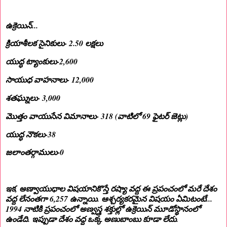
ఉక్రెయిన్...
క్రియాశీలక సైనికులు- 2.50 లక్షలు
యుద్ధ ట్యాంకులు-2,600
సాయుధ వాహనాలు- 12,000
శతఘ్నులు- 3,000
మొత్తం వాయుసేన విమానాలు- 318 (వాటిలో 69 ఫైటర్ జెట్లు)
యుద్ధ నౌకలు-38
జలాంతర్గాములు-0
ఇక, అణ్వాయుధాల విషయానికొస్తే రష్యా వద్ద ఈ ప్రపంచంలో మరే దేశం
వద్ద లేనంతగా 6,257 ఉన్నాయి. ఆశ్చర్యకరమైన విషయం ఏమిటంటే...
1994 నాటికి ప్రపంచంలో అణ్వస్త్ర శక్తుల్లో ఉక్రెయిన్ మూడోస్థానంలో
ఉండేది. ఇప్పుడా దేశం వద్ద ఒక్క అణుబాంబు కూడా లేదు.