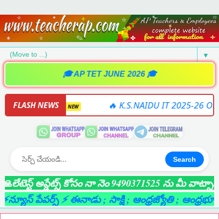
▼
🎓 AP TET JUNE 2026 🎓
SOFTWARE
🔥 K.S.NAIDU IT 2025-26 ONLINE 
FLASH NEWS
NEW
Search
ెస్ట్ అప్డేట్స్ కోసం నా నెం 9490371525 ను మీ వాట్సాప్ గ్ర
ూస్ పేపర్స్ ⚡ ఈనాడు
; సాక్షి
; ఆంధ్రజ్యోతి
; ఆంధ్రభూమి
; లై