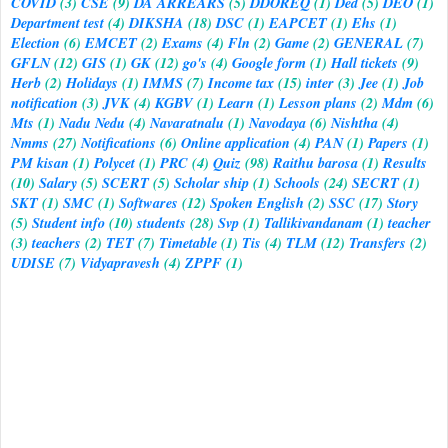
COVID
(3)
CSE
(9)
DA ARREARS
(5)
DDOREQ
(1)
Ded
(5)
DEO
(1)
Department test
(4)
DIKSHA
(18)
DSC
(1)
EAPCET
(1)
Ehs
(1)
Election
(6)
EMCET
(2)
Exams
(4)
Fln
(2)
Game
(2)
GENERAL
(7)
GFLN
(12)
GIS
(1)
GK
(12)
go's
(4)
Google form
(1)
Hall tickets
(9)
Herb
(2)
Holidays
(1)
IMMS
(7)
Income tax
(15)
inter
(3)
Jee
(1)
Job
notification
(3)
JVK
(4)
KGBV
(1)
Learn
(1)
Lesson plans
(2)
Mdm
(6)
Mts
(1)
Nadu Nedu
(4)
Navaratnalu
(1)
Navodaya
(6)
Nishtha
(4)
Nmms
(27)
Notifications
(6)
Online application
(4)
PAN
(1)
Papers
(1)
PM kisan
(1)
Polycet
(1)
PRC
(4)
Quiz
(98)
Raithu barosa
(1)
Results
(10)
Salary
(5)
SCERT
(5)
Scholar ship
(1)
Schools
(24)
SECRT
(1)
SKT
(1)
SMC
(1)
Softwares
(12)
Spoken English
(2)
SSC
(17)
Story
(5)
Student info
(10)
students
(28)
Svp
(1)
Tallikivandanam
(1)
teacher
(3)
teachers
(2)
TET
(7)
Timetable
(1)
Tis
(4)
TLM
(12)
Transfers
(2)
UDISE
(7)
Vidyapravesh
(4)
ZPPF
(1)