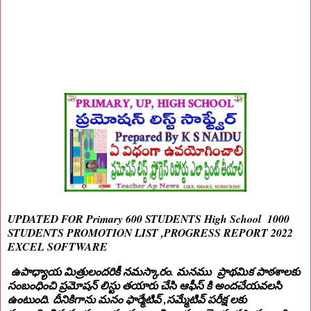
UPDATED FOR Primary 600 STUDENTS High School 1000
STUDENTS PROMOTION LIST ,PROGRESS REPORT 2022
EXCEL SOFTWARE
ఉపాధ్యాయ మిత్రులందరికీ నమస్కారం. మనము ప్రాథమిక పాఠశాలకు
సంబంధించి ప్రమోషన్ లిస్టు తయారు చేసి ఆఫీస్ కి అందచేయవలసి
ఉంటుంది. దీనికిగాను మనం ఫార్మేటివ్ ,సమ్మేటివ్ పరీక్ష లకు