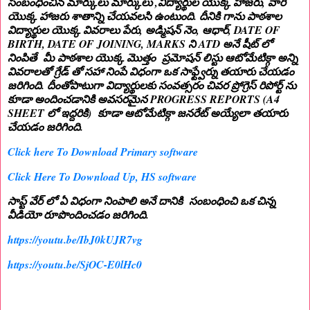
సంబంధించిన మార్కులు మార్కులు ,విద్యార్థుల యొక్క హాజరు, వారి
యొక్క హాజరు శాతాన్ని చేయవలసి ఉంటుంది. దీనికి గాను పాఠశాల
విద్యార్థుల యొక్క వివరాలు పేరు, అడ్మిషన్ నెం, ఆధార్, DATE OF
BIRTH, DATE OF JOINING, MARKS ని ATD అనే షీట్ లో
నింపితే మీ పాఠశాల యొక్క మొత్తం ప్రమోషన్ లిస్టు ఆటోమేటిక్గా అన్ని
వివరాలతో గ్రేడ్ తో సహా నింపే విధంగా ఒక సాఫ్ట్వేర్ను తయారు చేయడం
జరిగింది. దీంతోపాటుగా విద్యార్థులకు సంవత్సరం చివర ప్రోగ్రెస్ రిపోర్ట్ ను
కూడా అందించడానికి అవసరమైన PROGRESS REPORTS (A4
SHEET లో ఇద్దరికి) కూడా ఆటోమేటిక్గా జనరేట్ అయ్యేలా తయారు
చేయడం జరిగింది.
Click here To Download Primary software
Click Here To Download Up, HS software
సాప్ట్ వేర్ లో ఏ విధంగా నింపాలి అనే దానికి సంబంధించి ఒక చిన్న
వీడియో రూపొందించడం జరిగింది.
https://youtu.be/IbJ0kUJR7vg
https://youtu.be/SjOC-E0lHc0