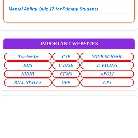
Mental Ability Quiz 17 for Primary Students
IMPORTANT WEBSITES
TeacherAp
CSE
YOUR SCHOOL
EHS
U-DISE
E-FILING
NIDHI
CFMS
APGLI
BILL STATUS
GPF
CPS