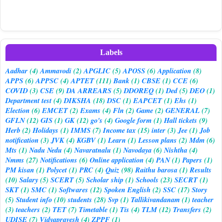
Labels
Aadhar
(4)
Ammavodi
(2)
APGLIC
(5)
APOSS
(6)
Application
(8)
APPS
(6)
APPSC
(4)
APTET
(111)
Bank
(1)
CBSE
(1)
CCE
(6)
COVID
(3)
CSE
(9)
DA ARREARS
(5)
DDOREQ
(1)
Ded
(5)
DEO
(1)
Department test
(4)
DIKSHA
(18)
DSC
(1)
EAPCET
(1)
Ehs
(1)
Election
(6)
EMCET
(2)
Exams
(4)
Fln
(2)
Game
(2)
GENERAL
(7)
GFLN
(12)
GIS
(1)
GK
(12)
go's
(4)
Google form
(1)
Hall tickets
(9)
Herb
(2)
Holidays
(1)
IMMS
(7)
Income tax
(15)
inter
(3)
Jee
(1)
Job
notification
(3)
JVK
(4)
KGBV
(1)
Learn
(1)
Lesson plans
(2)
Mdm
(6)
Mts
(1)
Nadu Nedu
(4)
Navaratnalu
(1)
Navodaya
(6)
Nishtha
(4)
Nmms
(27)
Notifications
(6)
Online application
(4)
PAN
(1)
Papers
(1)
PM kisan
(1)
Polycet
(1)
PRC
(4)
Quiz
(98)
Raithu barosa
(1)
Results
(10)
Salary
(5)
SCERT
(5)
Scholar ship
(1)
Schools
(23)
SECRT
(1)
SKT
(1)
SMC
(1)
Softwares
(12)
Spoken English
(2)
SSC
(17)
Story
(5)
Student info
(10)
students
(28)
Svp
(1)
Tallikivandanam
(1)
teacher
(3)
teachers
(2)
TET
(7)
Timetable
(1)
Tis
(4)
TLM
(12)
Transfers
(2)
UDISE
(7)
Vidyapravesh
(4)
ZPPF
(1)