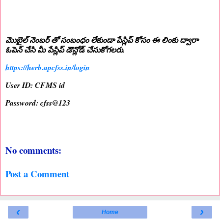
మొబైల్ నెంబర్ తో సంబంధం లేకుండా పేస్లిప్ కోసం ఈ లింకు ద్వారా
ఓపెన్ చేసి మీ పేస్లిప్ డౌన్లోడ్ చేసుకోగలరు.
https://herb.apcfss.in/login
User ID: CFMS id
Password: cfss@123
No comments:
Post a Comment
‹
›
Home