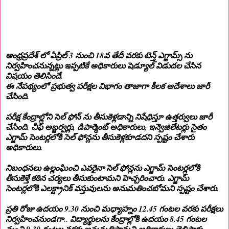
ఆంధ్రప్రదేశ్ లో ఏప్రిల్ 3 నుంచి 18వ తేదీ వరకు టెన్త్ ఎగ్జామ్స్ ను
నిర్వహించనున్నట్లు ఇప్పటికే అధికారులు షెడ్యూల్ విడుదల చేసిన
విషయం తెలిసిందే.
ఈ నేపథ్యంలో ప్రభుత్వ పరీక్షల విభాగం తాజాగా కీలక ఆదేశాలు జారీ
చేసింది.
పరీక్ష కేంద్రాల్లోని సెల్ ఫోన్ ను తీసుకెళ్లడాన్ని నిషేధిస్తూ ఉత్తర్వులు జారీ
చేసింది. చీఫ్ అబ్జర్వర్లు, డిపార్మెంట్ అధికారులు, ఇన్వెజిలేటర్లు సైతం
ఎగ్జామ్ సెంటర్లలోకి సెల్ ఫోన్లను తీసుకెళ్లకూడదని స్పష్టం చేశారు
అధికారులు.
నిబంధనలు ఉల్లంఘించి ఎవరైనా సెల్ ఫోన్లను ఎగ్జామ్ సెంటర్లలోకి
తీసుకెళ్తే కఠిన చర్యలు తీసుకుంటామని హెచ్చరించారు. ఎగ్జామ్
సెంటర్లలోకి ఎలక్ట్రానిక్ వస్తువులను అనుమతించబోమని స్పష్టం చేశారు.
ప్రతి రోజు ఉదయం 9.30 నుంచి మధ్యాహ్నం 12.45 గంటల వరకు పరీక్షలు
నిర్వహించనుండగా.. విద్యార్థులను కేంద్రాల్లోకి ఉదయం 8.45 గంటల