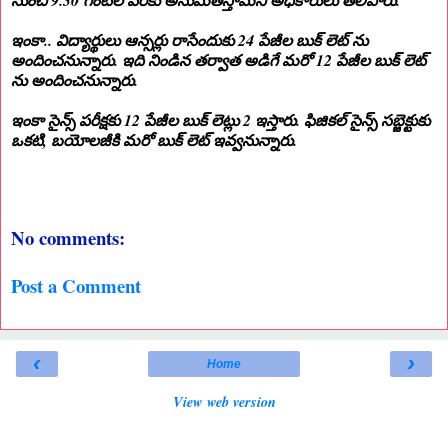
నుంచి 9.30 గంటల వరకు అనుమతిస్తామని అధికారులు తెలిపారు.
ఇంకా.. విద్యార్థులు ఆన్సర్లు రాసేందుకు 24 పేజీల బుక్ లెట్ ను
అందించనున్నారు. ఇది నిండిన తర్వాత అడిగే మరో 12 పేజీల బుక్ లెట్
ను అందించనున్నారు.
ఇంకా సైన్స్ పరీక్షకు 12 పేజీల బుక్ లెట్లు 2 ఇస్తారు. ఫిజికల్ సైన్స్ సబ్జెక్టుకు
ఒకటి, బయోలజీకి మరో బుక్ లెట్ ఇవ్వనున్నారు.
No comments:
Post a Comment
‹
›
Home
View web version