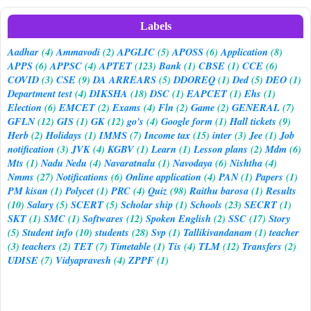
Labels
Aadhar
(4)
Ammavodi
(2)
APGLIC
(5)
APOSS
(6)
Application
(8)
APPS
(6)
APPSC
(4)
APTET
(123)
Bank
(1)
CBSE
(1)
CCE
(6)
COVID
(3)
CSE
(9)
DA ARREARS
(5)
DDOREQ
(1)
Ded
(5)
DEO
(1)
Department test
(4)
DIKSHA
(18)
DSC
(1)
EAPCET
(1)
Ehs
(1)
Election
(6)
EMCET
(2)
Exams
(4)
Fln
(2)
Game
(2)
GENERAL
(7)
GFLN
(12)
GIS
(1)
GK
(12)
go's
(4)
Google form
(1)
Hall tickets
(9)
Herb
(2)
Holidays
(1)
IMMS
(7)
Income tax
(15)
inter
(3)
Jee
(1)
Job
notification
(3)
JVK
(4)
KGBV
(1)
Learn
(1)
Lesson plans
(2)
Mdm
(6)
Mts
(1)
Nadu Nedu
(4)
Navaratnalu
(1)
Navodaya
(6)
Nishtha
(4)
Nmms
(27)
Notifications
(6)
Online application
(4)
PAN
(1)
Papers
(1)
PM kisan
(1)
Polycet
(1)
PRC
(4)
Quiz
(98)
Raithu barosa
(1)
Results
(10)
Salary
(5)
SCERT
(5)
Scholar ship
(1)
Schools
(23)
SECRT
(1)
SKT
(1)
SMC
(1)
Softwares
(12)
Spoken English
(2)
SSC
(17)
Story
(5)
Student info
(10)
students
(28)
Svp
(1)
Tallikivandanam
(1)
teacher
(3)
teachers
(2)
TET
(7)
Timetable
(1)
Tis
(4)
TLM
(12)
Transfers
(2)
UDISE
(7)
Vidyapravesh
(4)
ZPPF
(1)