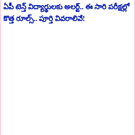
ఏపీ టెన్త్ విద్యార్థులకు అలర్ట్.. ఈ సారి పరీక్షల్లో
కొత్త రూల్స్.. పూర్తి వివరాలివే!