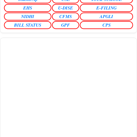
EHS
U-DISE
E-FILING
NIDHI
CFMS
APGLI
BILL STATUS
GPF
CPS