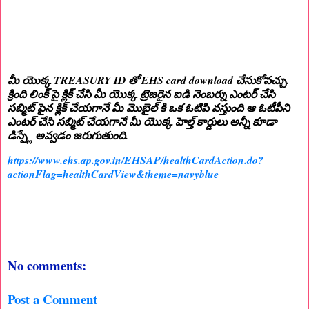
మీ యొక్క TREASURY ID తో EHS card download చేసుకోవచ్చు.
క్రింది లింక్ పై క్లిక్ చేసి మీ యొక్క ట్రెజరైన ఐడి నెంబర్ను ఎంటర్ చేసి
సబ్మిట్ పైన క్లిక్ చేయగానే మీ మొబైల్ కి ఒక ఓటిపి వస్తుంది ఆ ఓటీపీని
ఎంటర్ చేసి సబ్మిట్ చేయగానే మీ యొక్క హెల్త్ కార్డులు అన్నీ కూడా
డిస్ప్లే అవ్వడం జరుగుతుంది.
https://www.ehs.ap.gov.in/EHSAP/healthCardAction.do?
actionFlag=healthCardView&theme=navyblue
No comments:
Post a Comment