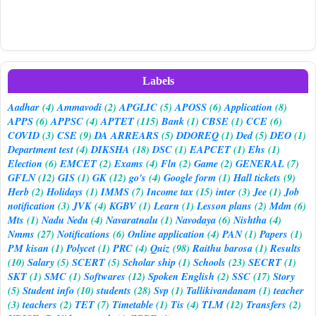
Labels
Aadhar
(4)
Ammavodi
(2)
APGLIC
(5)
APOSS
(6)
Application
(8)
APPS
(6)
APPSC
(4)
APTET
(115)
Bank
(1)
CBSE
(1)
CCE
(6)
COVID
(3)
CSE
(9)
DA ARREARS
(5)
DDOREQ
(1)
Ded
(5)
DEO
(1)
Department test
(4)
DIKSHA
(18)
DSC
(1)
EAPCET
(1)
Ehs
(1)
Election
(6)
EMCET
(2)
Exams
(4)
Fln
(2)
Game
(2)
GENERAL
(7)
GFLN
(12)
GIS
(1)
GK
(12)
go's
(4)
Google form
(1)
Hall tickets
(9)
Herb
(2)
Holidays
(1)
IMMS
(7)
Income tax
(15)
inter
(3)
Jee
(1)
Job
notification
(3)
JVK
(4)
KGBV
(1)
Learn
(1)
Lesson plans
(2)
Mdm
(6)
Mts
(1)
Nadu Nedu
(4)
Navaratnalu
(1)
Navodaya
(6)
Nishtha
(4)
Nmms
(27)
Notifications
(6)
Online application
(4)
PAN
(1)
Papers
(1)
PM kisan
(1)
Polycet
(1)
PRC
(4)
Quiz
(98)
Raithu barosa
(1)
Results
(10)
Salary
(5)
SCERT
(5)
Scholar ship
(1)
Schools
(23)
SECRT
(1)
SKT
(1)
SMC
(1)
Softwares
(12)
Spoken English
(2)
SSC
(17)
Story
(5)
Student info
(10)
students
(28)
Svp
(1)
Tallikivandanam
(1)
teacher
(3)
teachers
(2)
TET
(7)
Timetable
(1)
Tis
(4)
TLM
(12)
Transfers
(2)