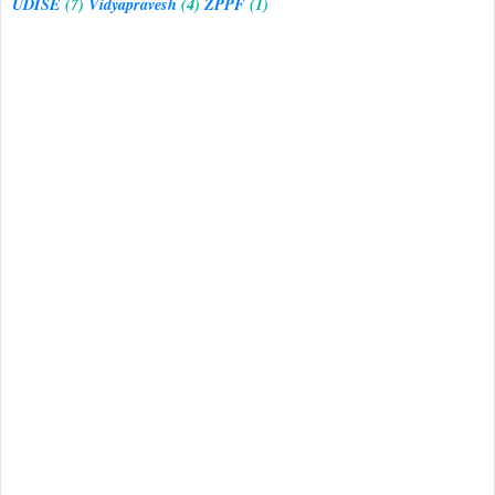
UDISE
(7)
Vidyapravesh
(4)
ZPPF
(1)