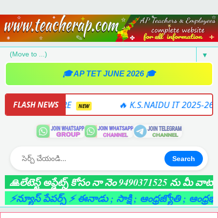
▼
🎓 AP TET JUNE 2026 🎓
26 SOFTWARE
🔥 K.S.NAIDU IT 2025-26 ONLI
FLASH NEWS
NEW
Search
లేటెస్ట్ అప్డేట్స్ కోసం నా నెం 9490371525 ను మీ వాట్సాప్ 
్యూస్ పేపర్స్ ⚡ ఈనాడు
; సాక్షి
; ఆంధ్రజ్యోతి
; ఆంధ్రభూమి