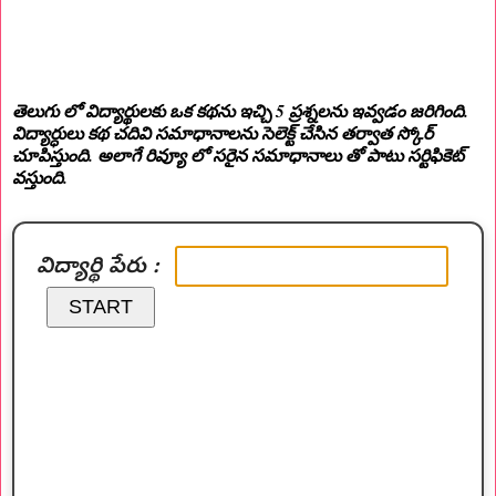
తెలుగు లో విద్యార్థులకు ఒక కథను ఇచ్చి 5 ప్రశ్నలను ఇవ్వడం జరిగింది.
విద్యార్ధులు కథ చదివి సమాధానాలను సెలెక్ట్ చేసిన తర్వాత స్కోర్
చూపిస్తుంది. అలాగే రివ్యూ లో సరైన సమాధానాలు తో పాటు సర్టిఫికెట్
వస్తుంది.
విద్యార్థి పేరు :
START