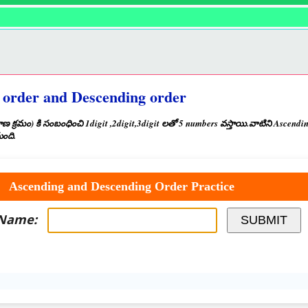
 order and Descending order
్రమం) కి సంబంధించి 1digit ,2digit,3digit లతో 5 numbers వస్తాయి.వాటిని Ascending
ుంది.
Ascending and Descending Order Practice
 Name:
SUBMIT