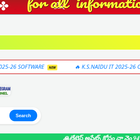
E
🔥 K.S.NAIDU IT 2025-26 ONLINE SOFTWA
NEW
Search
🙏లేటెస్ట్ అప్డేట్స్ కోసం నా నెం 9490371