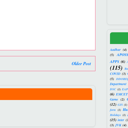
Aadhar
(4)
APOS
(5)
APPS
(6)
Older Post
(115)
Ba
COVID
(3)
(5)
DDORE
Department 
DSC
(1)
EAP
(6)
EMCET
Game
(2)
(12)
GIS
(1)
Hal
form
(1)
Holidays
(1)
(15)
inter
(
(3)
JVK
(4)