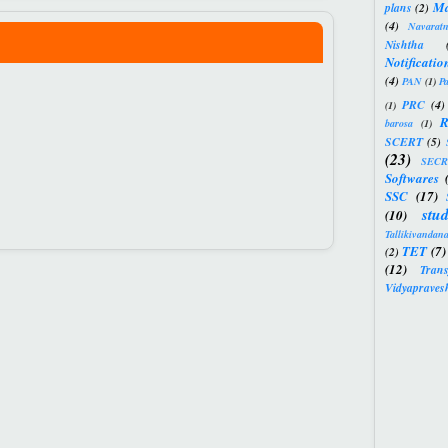
M
plans
(2)
(4)
Navarat
Nishtha
Notificatio
(4)
PAN
(1)
P
PRC
(4)
(1)
R
barosa
(1)
SCERT
(5)
(23)
SECR
Softwares
SSC
(17)
stud
(10)
Tallikivandan
TET
(7)
(2)
(12)
Trans
Vidyapraves