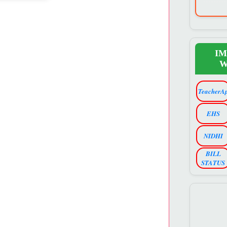
I
W
TeacherA
EHS
NIDHI
BILL
STATUS