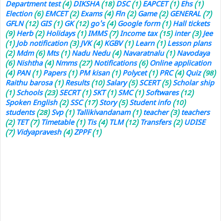
Department test
(4)
DIKSHA
(18)
DSC
(1)
EAPCET
(1)
Ehs
(1)
Election
(6)
EMCET
(2)
Exams
(4)
Fln
(2)
Game
(2)
GENERAL
(7)
GFLN
(12)
GIS
(1)
GK
(12)
go's
(4)
Google form
(1)
Hall tickets
(9)
Herb
(2)
Holidays
(1)
IMMS
(7)
Income tax
(15)
inter
(3)
Jee
(1)
Job notification
(3)
JVK
(4)
KGBV
(1)
Learn
(1)
Lesson plans
(2)
Mdm
(6)
Mts
(1)
Nadu Nedu
(4)
Navaratnalu
(1)
Navodaya
(6)
Nishtha
(4)
Nmms
(27)
Notifications
(6)
Online application
(4)
PAN
(1)
Papers
(1)
PM kisan
(1)
Polycet
(1)
PRC
(4)
Quiz
(98)
Raithu barosa
(1)
Results
(10)
Salary
(5)
SCERT
(5)
Scholar ship
(1)
Schools
(23)
SECRT
(1)
SKT
(1)
SMC
(1)
Softwares
(12)
Spoken English
(2)
SSC
(17)
Story
(5)
Student info
(10)
students
(28)
Svp
(1)
Tallikivandanam
(1)
teacher
(3)
teachers
(2)
TET
(7)
Timetable
(1)
Tis
(4)
TLM
(12)
Transfers
(2)
UDISE
(7)
Vidyapravesh
(4)
ZPPF
(1)