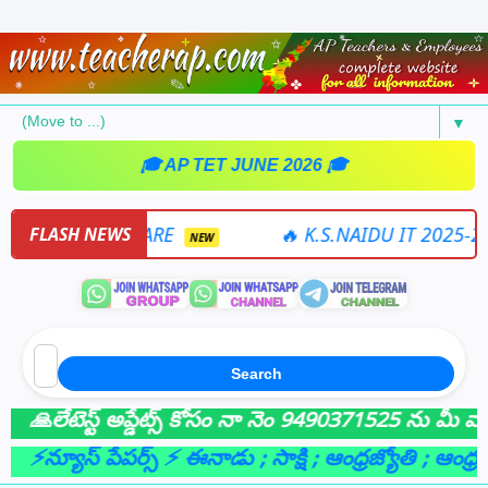
▼
🎓 AP TET JUNE 2026 🎓
5-26 SOFTWARE
🔥 K.S.NAIDU IT 2025-26 ON
FLASH NEWS
NEW
Search
లేటెస్ట్ అప్డేట్స్ కోసం నా నెం 9490371525 ను మీ వాట్సా
న్యూస్ పేపర్స్ ⚡ ఈనాడు
; సాక్షి
; ఆంధ్రజ్యోతి
; ఆంధ్రభూమ