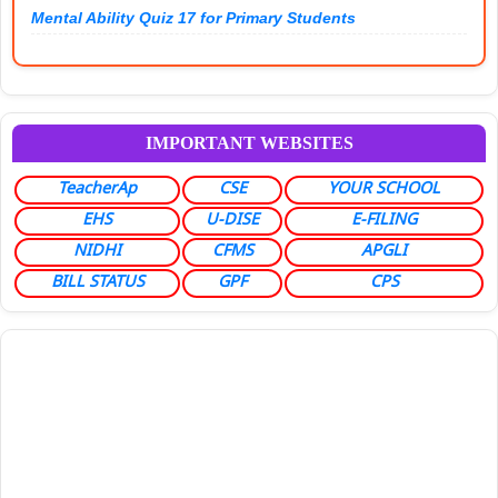
Mental Ability Quiz 17 for Primary Students
IMPORTANT WEBSITES
TeacherAp
CSE
YOUR SCHOOL
EHS
U-DISE
E-FILING
NIDHI
CFMS
APGLI
BILL STATUS
GPF
CPS