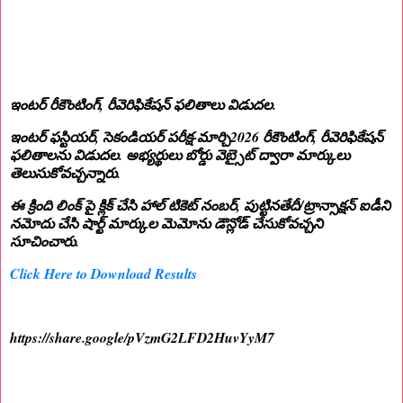
ఇంటర్ రీకౌంటింగ్, రీవెరిఫికేషన్ ఫలితాలు విడుదల.
ఇంటర్ ఫస్టియర్, సెకండియర్ పరీక్ష-మార్చి2026 రీకౌంటింగ్, రీవెరిఫికేషన్
ఫలితాలను విడుదల. అభ్యర్థులు బోర్డు వెబ్సైట్ ద్వారా మార్కులు
తెలుసుకోవచ్చన్నారు.
ఈ క్రింది లింక్ పై క్లిక్ చేసి హాల్ టికెట్ నంబర్, పుట్టినతేదీ/ట్రాన్సాక్షన్ ఐడీని
నమోదు చేసి షార్ట్ మార్కుల మెమోను డౌన్లోడ్ చేసుకోవచ్చని
సూచించారు.
Click Here to Download Results
https://share.google/pVzmG2LFD2HuvYyM7
.