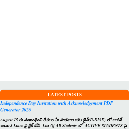
LATEST POSTS
Independence Day Invitation with Acknowledgement PDF
Generator 2026
August 15 కు సంబంధించి కేవలం మీ పాఠశాల యు డైస్(U-DISE) లో లాగిన్
అయి 3 Lines పై క్లిక్ చేసి List Of All Students లో ACTIVE STUDENTS పై