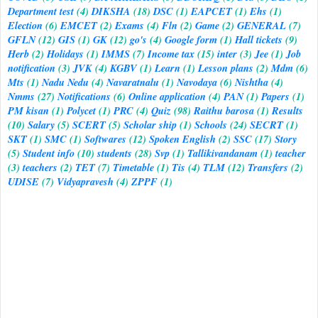
Department test
(4)
DIKSHA
(18)
DSC
(1)
EAPCET
(1)
Ehs
(1)
Election
(6)
EMCET
(2)
Exams
(4)
Fln
(2)
Game
(2)
GENERAL
(7)
GFLN
(12)
GIS
(1)
GK
(12)
go's
(4)
Google form
(1)
Hall tickets
(9)
Herb
(2)
Holidays
(1)
IMMS
(7)
Income tax
(15)
inter
(3)
Jee
(1)
Job
notification
(3)
JVK
(4)
KGBV
(1)
Learn
(1)
Lesson plans
(2)
Mdm
(6)
Mts
(1)
Nadu Nedu
(4)
Navaratnalu
(1)
Navodaya
(6)
Nishtha
(4)
Nmms
(27)
Notifications
(6)
Online application
(4)
PAN
(1)
Papers
(1)
PM kisan
(1)
Polycet
(1)
PRC
(4)
Quiz
(98)
Raithu barosa
(1)
Results
(10)
Salary
(5)
SCERT
(5)
Scholar ship
(1)
Schools
(24)
SECRT
(1)
SKT
(1)
SMC
(1)
Softwares
(12)
Spoken English
(2)
SSC
(17)
Story
(5)
Student info
(10)
students
(28)
Svp
(1)
Tallikivandanam
(1)
teacher
(3)
teachers
(2)
TET
(7)
Timetable
(1)
Tis
(4)
TLM
(12)
Transfers
(2)
UDISE
(7)
Vidyapravesh
(4)
ZPPF
(1)