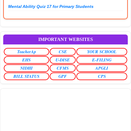
Mental Ability Quiz 17 for Primary Students
IMPORTANT WEBSITES
TeacherAp
CSE
YOUR SCHOOL
EHS
U-DISE
E-FILING
NIDHI
CFMS
APGLI
BILL STATUS
GPF
CPS