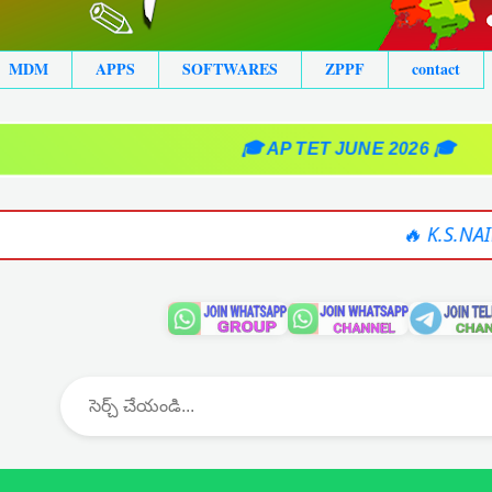
MDM
APPS
SOFTWARES
ZPPF
contact
🎓 AP TET JUNE 2026 🎓
🔥 K.S.NAIDU IT 2025-26 S