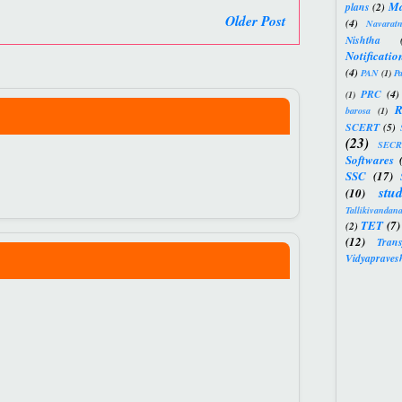
M
plans
(2)
Older Post
(4)
Navarat
Nishtha
Notificatio
(4)
PAN
(1)
P
PRC
(4)
(1)
R
barosa
(1)
SCERT
(5)
(23)
SECR
Softwares
SSC
(17)
stud
(10)
Tallikivandan
TET
(7)
(2)
(12)
Trans
Vidyapraves