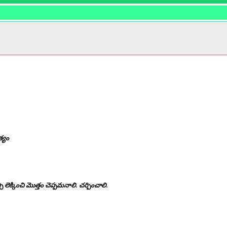
త్యం
ెక్కించి మొత్తం చెప్పమనాలి. చర్చించాలి.