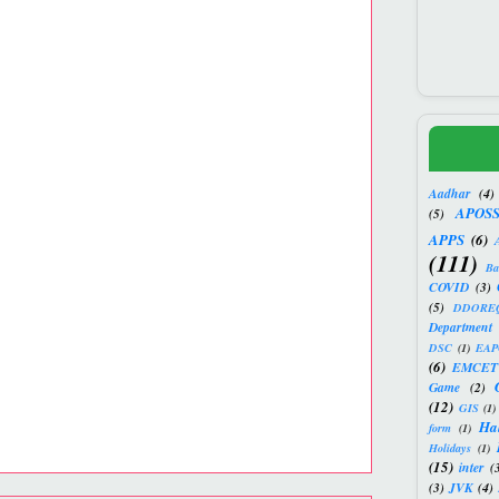
Aadhar
(4)
APOS
(5)
APPS
(6)
(111)
Ba
COVID
(3)
(5)
DDORE
Department 
DSC
(1)
EAP
(6)
EMCET
Game
(2)
(12)
GIS
(1)
Hal
form
(1)
Holidays
(1)
(15)
inter
(
(3)
JVK
(4)