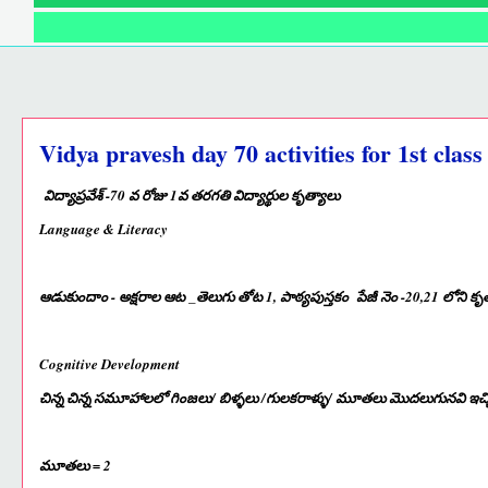
Vidya pravesh day 70 activities for 1st class
విద్యాప్రవేశ్ -70 వ రోజు 1వ తరగతి విద్యార్థుల కృత్యాలు
Language & Literacy
ఆడుకుందాం - అక్షరాల ఆట _తెలుగు తోట 1, పాఠ్యపుస్తకం పేజీ నెం -20,21 లోని కృ
Cognitive Development
చిన్న చిన్న సమూహాలలో గింజలు/ బిళ్ళలు /గులకరాళ్ళు/ మూతలు మొదలుగునవి ఇచ్చి ల
మూతలు = 2