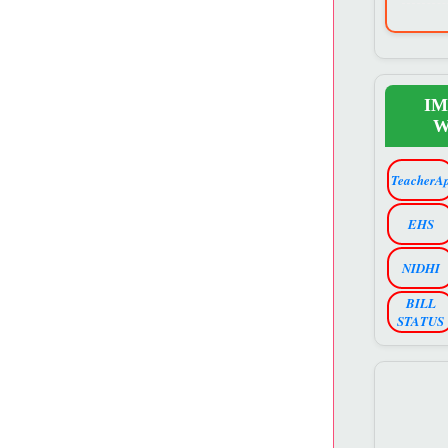
I
W
TeacherA
EHS
NIDHI
BILL
STATUS