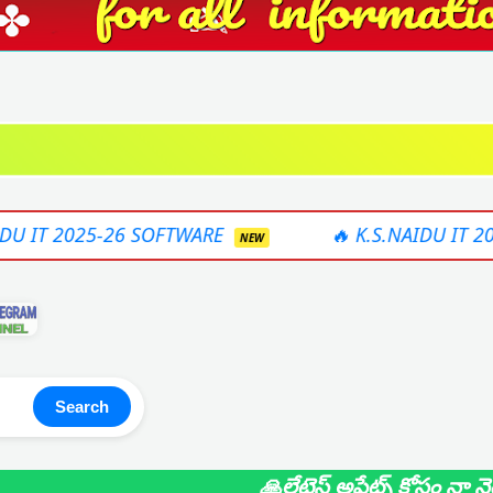
OFTWARE
🔥 K.S.NAIDU IT 2025-26 ONLINE S
NEW
Search
🙏లేటెస్ట్ అప్డేట్స్ కోసం నా నెం 949