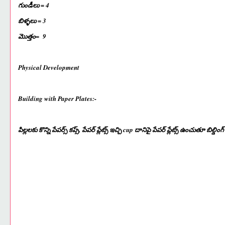
గుండీలు = 4
బిళ్ళలు = 3
మొత్తం= 9
Physical Development
Building with Paper Plates:-
పిల్లలకు కొన్ని పేపర్స్ కప్స్, పేపర్ ప్లేట్స్ ఇచ్చి cup దానిపై పేపర్ ప్లేట్స్ ఉంచుతూ బి